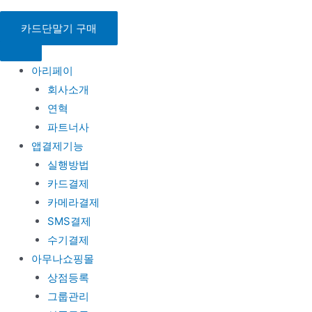
콘
텐
카드단말기 구매
츠
로
아리페이
건
회사소개
너
연혁
뛰
파트너사
기
앱결제기능
실행방법
카드결제
카메라결제
SMS결제
수기결제
아무나쇼핑몰
상점등록
그룹관리