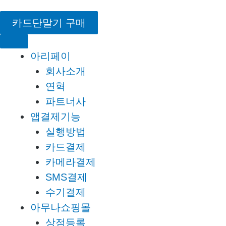
콘
텐
카드단말기 구매
츠
로
아리페이
건
회사소개
너
연혁
뛰
파트너사
기
앱결제기능
실행방법
카드결제
카메라결제
SMS결제
수기결제
아무나쇼핑몰
상점등록