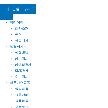
콘
텐
카드단말기 구매
츠
로
아리페이
건
회사소개
너
연혁
뛰
파트너사
기
앱결제기능
실행방법
카드결제
카메라결제
SMS결제
수기결제
아무나쇼핑몰
상점등록
그룹관리
상품등록
상점보기