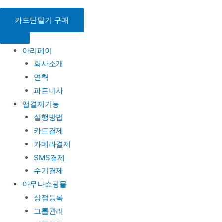
콘
텐
카드단말기 구매
츠
로
아리페이
건
회사소개
너
연혁
뛰
파트너사
기
앱결제기능
실행방법
카드결제
카메라결제
SMS결제
수기결제
아무나쇼핑몰
상점등록
그룹관리