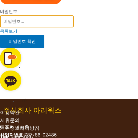
라
결
비밀번호
제
S
목록보기
M
비밀번호 확인
S
결
제
수
기
결
제
아
주식회사 아리웍스
무
이용약관
나
제휴문의
대표자
이승용
개인정보처리방침
쇼
사업자번호
787-86-02486
TEL
1599-3637