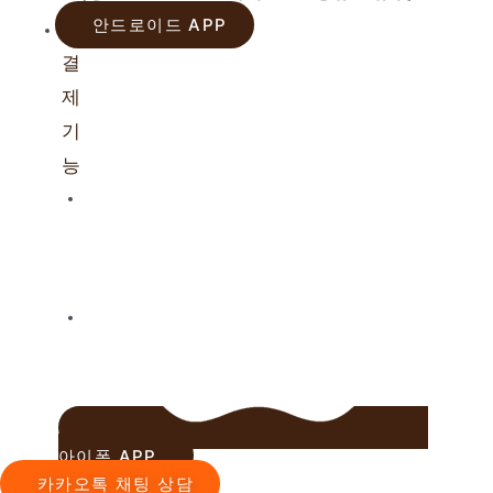
안드로이드 APP
앱
결
제
기
능
실
행
방
법
카
드
결
제
카
아이폰 APP
메
카카오톡 채팅 상담