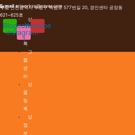
핑
E-mail
ariworkss@naver.com
주소
인천광역시 부평구 백범로 577번길 20, 경인센타 공장동
몰
621~625호
상
Blog
Icon-
Youtube
점
instagram-
등
1
록
그
룹
관
리
상
품
등
록
상
점
보