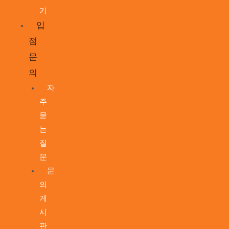
기
입
점
문
의
자
주
묻
는
질
문
문
의
게
시
판