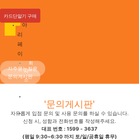
콘
텐
카드단말기 구매
츠
아
로
리
건
너
페
뛰
이
기
회
자주묻는질문
사
문의게시판
소
개
연
'문의게시판'
혁
자유롭게 입점 문의 및 사용 문의를 하실 수 있습니다.
파
신청 시, 성함과 전화번호를 작성해주세요.
트
대표 번호 : 1599 - 3637
너
(평일 9:30~6:30 까지 토/일/공휴일 휴무)
사